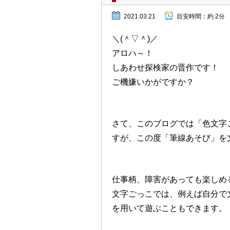
2021.03.21
目安時間：
約 2分
＼(＾▽＾)／
アロハ～！
しあわせ探検家の晋作です！
ご機嫌いかがですか？
さて、このブログでは「色文字
すが、この度「筆線あそび」を
仕事柄、障害があっても楽しめ
文字ごっこでは、例えば自分で
を用いて遊ぶこともできます。