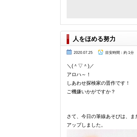
人をほめる努力
2020.07.25
目安時間：
約 1分
＼(＾▽＾)／
アロハ～！
しあわせ探検家の晋作です！
ご機嫌いかがですか？
さて、今日の筆線あそびは、ま
アップしました。