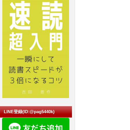
LINE登録(ID:@pag5440k)