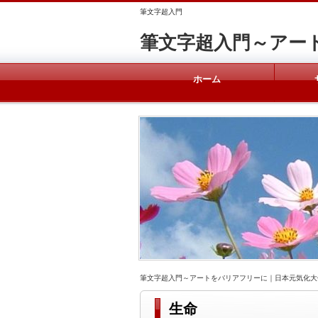
筆文字超入門
筆文字超入門～アー
ホーム
筆文字超入門～アートをバリアフリーに｜日本元気化大
生命