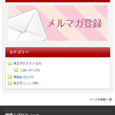
カテゴリー
筆文字のススメ (15)
ごあいさつ (1)
筆線あそび (7)
色文字ごっこ (38)