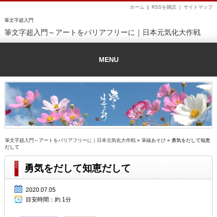
ホーム
|
RSSを購読 |
サイトマップ
筆文字超入門
筆文字超入門～アートをバリアフリーに｜日本元気化大作戦
MENU
筆文字超入門～アートをバリアフリーに｜日本元気化大作戦
»
筆線あそび
» 勇気をだして知恵
だして
勇気をだして知恵だして
2020.07.05
目安時間：
約 1分