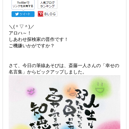
＼(＾▽＾)／
アロハ～！
しあわせ探検家の晋作です！
ご機嫌いかがですか？
さて、今日の筆線あそびは、斎藤一人さんの「幸せの
名言集」からピックアップしました。