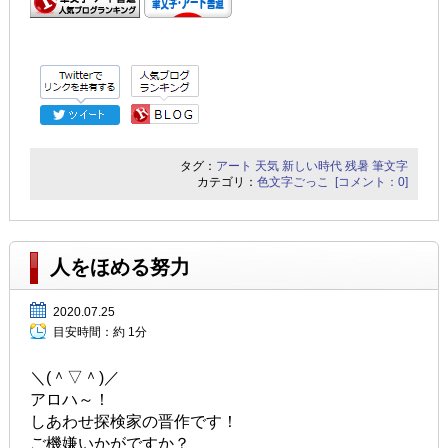
タグ：
アート
天気
新しい時代
残暑
筆文字
カテゴリ：
色文字ごっこ
[コメント：0]
人をほめる努力
2020.07.25
目安時間：
約 1分
＼(＾▽＾)／
アロハ～！
しあわせ探検家の晋作です！
ご機嫌いかがですか？