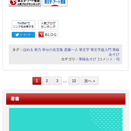
タグ：
ほめる
努力
幸せの名言集
斎藤一人
筆文字
筆文字超入門
筆線
あそび
カテゴリ：
筆線あそび
[コメント：0]
…
1
2
3
12
次へ »
著書