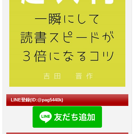
LINE登録(ID:@pag5440k)