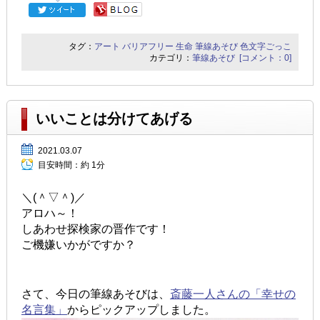
タグ：
アート
バリアフリー
生命
筆線あそび
色文字ごっこ
カテゴリ：
筆線あそび
[コメント：0]
いいことは分けてあげる
2021.03.07
目安時間：
約 1分
＼(＾▽＾)／
アロハ～！
しあわせ探検家の晋作です！
ご機嫌いかがですか？
さて、今日の筆線あそびは、
斎藤一人さんの「幸せの
名言集」
からピックアップしました。