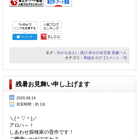
タグ：
分かち合えい
喜び
幸せの名言集
斎藤一人
カテゴリ：
筆線あそび
[コメント：0]
残暑お見舞い申し上げます
2020.08.14
目安時間：
約 1分
＼(＾▽＾)／
アロハ～！
しあわせ探検家の晋作です！
ご機嫌いかがですか？