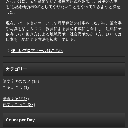
きっかけに、長年勤めていた某巨大組織を退職し、後半の人生
を“しあわせ探検家”としてやりたいことをやって生きようと決意
した。
現在、パートタイマーとして理学療法の仕事をしながら、筆文字
や写真を楽しみつつ、投資による資産形成にも着手し、組織に全
依存しない働き方による地域貢献・社会貢献のあり方、ひいては
日本を元気にする方法を模索している。
⇒
詳しいプロフィールはこちら
カテゴリー
筆文字のススメ (15)
ごあいさつ (1)
筆線あそび (7)
色文字ごっこ (38)
Count per Day