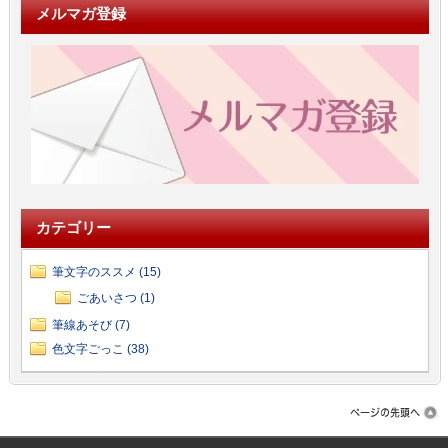
メルマガ登録
カテゴリー
筆文字のススメ (15)
ごあいさつ (1)
筆線あそび (7)
色文字ごっこ (38)