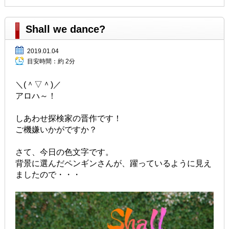
Shall we dance?
2019.01.04
目安時間：
約 2分
＼(＾▽＾)／
アロハ～！
しあわせ探検家の晋作です！
ご機嫌いかがですか？
さて、今日の色文字です。
背景に選んだペンギンさんが、躍っているように見え
ましたので・・・