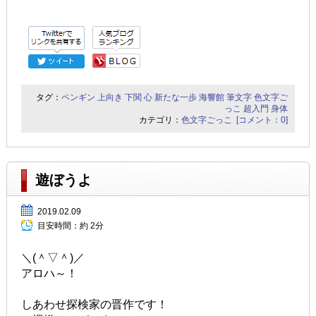
タグ：
ペンギン
上向き
下関
心
新たな一歩
海響館
筆文字
色文字ご
っこ
超入門
身体
カテゴリ：
色文字ごっこ
[コメント：0]
遊ぼうよ
2019.02.09
目安時間：
約 2分
＼(＾▽＾)／
アロハ～！
しあわせ探検家の晋作です！