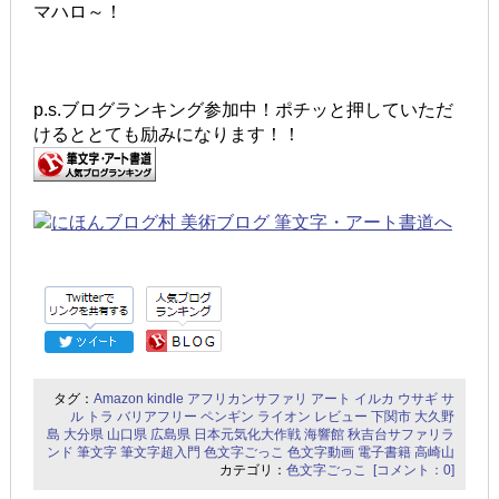
マハロ～！
p.s.ブログランキング参加中！ポチッと押していただ
けるととても励みになります！！
タグ：
Amazon
kindle
アフリカンサファリ
アート
イルカ
ウサギ
サ
ル
トラ
バリアフリー
ペンギン
ライオン
レビュー
下関市
大久野
島
大分県
山口県
広島県
日本元気化大作戦
海響館
秋吉台サファリラ
ンド
筆文字
筆文字超入門
色文字ごっこ
色文字動画
電子書籍
高崎山
カテゴリ：
色文字ごっこ
[コメント：0]