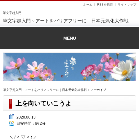
ホーム
|
RSSを購読 |
サイトマップ
筆文字超入門
筆文字超入門～アートをバリアフリーに｜日本元気化大作戦
MENU
筆文字超入門～アートをバリアフリーに｜日本元気化大作戦
» アーカイブ
上を向いていこうよ
2020.06.13
目安時間：
約 2分
＼(＾▽＾)／