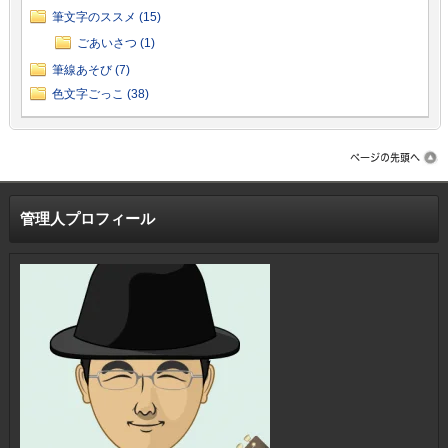
筆文字のススメ (15)
ごあいさつ (1)
筆線あそび (7)
色文字ごっこ (38)
管理人プロフィール