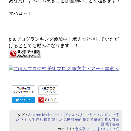
あなたにすべての良きことが雪崩のごとく起きます！
マハロ～！
p.s.ブログランキング参加中！ポチッと押していただ
けるととても励みになります！！
タグ：
Amazon
kindle
アート
ダンス
バリアフリー
ペンギン
上手
い
下手
人生
勝ち
得意
楽しい
気軽
積極的
筆文字
筆文字超入門
背
景
電子書籍
カテゴリ：
色文字ごっこ
[コメント：0]