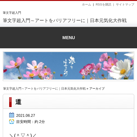
ホーム
|
RSSを購読 |
サイトマップ
筆文字超入門
筆文字超入門～アートをバリアフリーに｜日本元気化大作戦
MENU
筆文字超入門～アートをバリアフリーに｜日本元気化大作戦
» アーカイブ
道
2021.06.27
目安時間：
約 2分
＼(＾▽＾)／