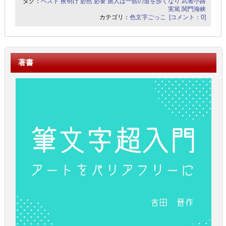
タグ：
ベスト
夜明け
必然
必要
旅人は一筋の道を歩くなり
武者小路
実篤
関門海峡
カテゴリ：
色文字ごっこ
[コメント：0]
著書