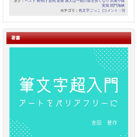
タグ：
ベスト
夜明け
必然
必要
旅人は一筋の道を歩くなり
武者小路
実篤
関門海峡
カテゴリ：
色文字ごっこ
[コメント：0]
著書