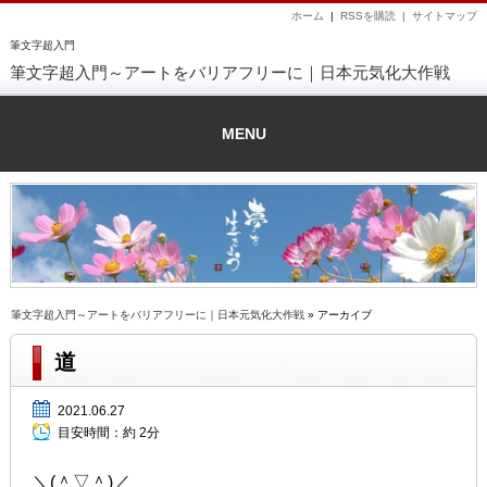
ホーム
|
RSSを購読 |
サイトマップ
筆文字超入門
筆文字超入門～アートをバリアフリーに｜日本元気化大作戦
MENU
筆文字超入門～アートをバリアフリーに｜日本元気化大作戦
» アーカイブ
道
2021.06.27
目安時間：
約 2分
＼(＾▽＾)／