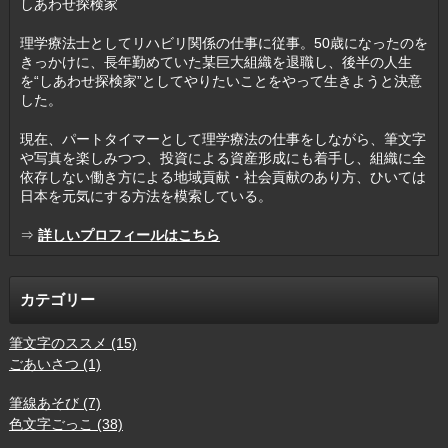
しあわせ探検家
理学療法士としてリハビリ関係の仕事に従事。50歳になったのを
きっかけに、長年勤めていた某巨大組織を退職し、後半の人生
を“しあわせ探検家”としてやりたいことをやって生きようと決意
した。
現在、パートタイマーとして理学療法の仕事をしながら、筆文字
や写真を楽しみつつ、投資による資産形成にも着手し、組織に全
依存しない働き方による地域貢献・社会貢献のあり方、ひいては
日本を元気にする方法を模索している。
⇒
詳しいプロフィールはこちら
カテゴリー
筆文字のススメ (15)
ごあいさつ (1)
筆線あそび (7)
色文字ごっこ (38)