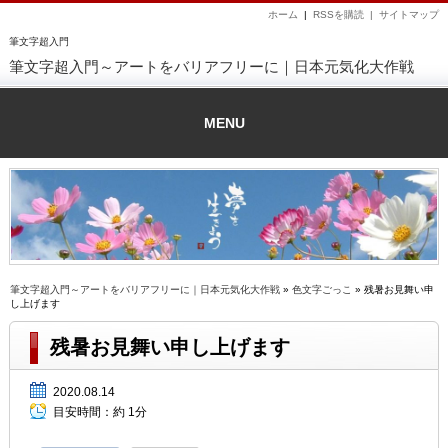
ホーム
|
RSSを購読 |
サイトマップ
筆文字超入門
筆文字超入門～アートをバリアフリーに｜日本元気化大作戦
MENU
筆文字超入門～アートをバリアフリーに｜日本元気化大作戦
»
色文字ごっこ
» 残暑お見舞い申
し上げます
残暑お見舞い申し上げます
2020.08.14
目安時間：
約 1分