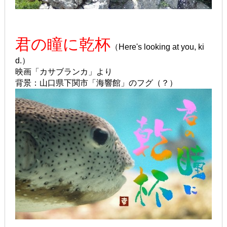
君の瞳に乾杯
（Here's looking at you, ki
d.）
映画「カサブランカ」より
背景：山口県下関市「海響館」のフグ（？）