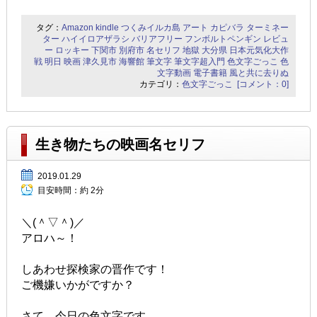
タグ：
Amazon
kindle
つくみイルカ島
アート
カピバラ
ターミネー
ター
ハイイロアザラシ
バリアフリー
フンボルトペンギン
レビュ
ー
ロッキー
下関市
別府市
名セリフ
地獄
大分県
日本元気化大作
戦
明日
映画
津久見市
海響館
筆文字
筆文字超入門
色文字ごっこ
色
文字動画
電子書籍
風と共に去りぬ
カテゴリ：
色文字ごっこ
[コメント：0]
生き物たちの映画名セリフ
2019.01.29
目安時間：
約 2分
＼(＾▽＾)／
アロハ～！
しあわせ探検家の晋作です！
ご機嫌いかがですか？
さて、今日の色文字です。