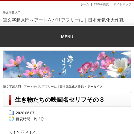
ホーム
|
RSSを購読 |
サイトマップ
筆文字超入門
筆文字超入門～アートをバリアフリーに｜日本元気化大作戦
MENU
筆文字超入門～アートをバリアフリーに｜日本元気化大作戦
» アーカイブ
生き物たちの映画名セリフその３
2020.06.07
目安時間：
約 2分
＼(＾▽＾)／