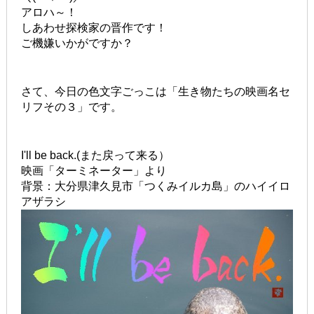
アロハ～！
しあわせ探検家の晋作です！
ご機嫌いかがですか？
さて、今日の色文字ごっこは「生き物たちの映画名セ
リフその３」です。
I'll be back.(また戻って来る）
映画「ターミネーター」より
背景：大分県津久見市「つくみイルカ島」のハイイロ
アザラシ