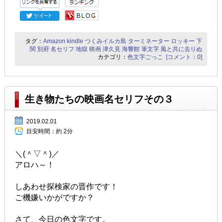
タグ：
Amazon
kindle
つくみイルカ島
ターミネーター
ロッキー
下
関
別府
名セリフ
地獄
映画
津久見
海響館
筆文字
風と共に去りぬ
カテゴリ：
色文字ごっこ
[コメント：0]
生き物たちの映画名セリフその３
2019.02.01
目安時間：
約 2分
＼(＾▽＾)／
アロハ～！
しあわせ探検家の晋作です！
ご機嫌いかがですか？
さて、今日の色文字です。