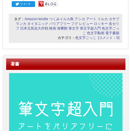
タグ：
Amazon
kindle
つくみイルカ島
アシカ
アート
イルカ
カサブ
ランカ
タイタニック
バリアフリー
フグ
レビュー
ロッキー
名セリ
フ
日本元気化大作戦
映画
海響館
筆文字
筆文字超入門
色文字ごっ
こ
色文字動画
電子書籍
カテゴリ：
色文字ごっこ
[コメント：0]
著書