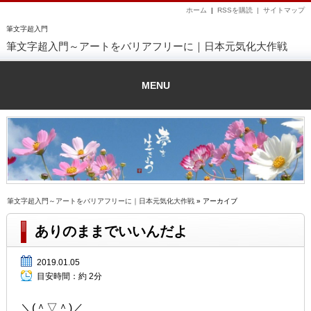
ホーム
|
RSSを購読 |
サイトマップ
筆文字超入門
筆文字超入門～アートをバリアフリーに｜日本元気化大作戦
MENU
筆文字超入門～アートをバリアフリーに｜日本元気化大作戦
» アーカイブ
ありのままでいいんだよ
2019.01.05
目安時間：
約 2分
＼(＾▽＾)／