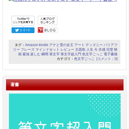
タグ：
Amazon
kindle
アナと雪の女王
アート
ディズニー
バリアフ
リー
フレーズ
マインドセット
レビュー
主題歌
人生
今
共感
完璧
映
画
最強
楽しむ
瞬間
筆文字
筆文字超入門
色文字ごっこ
電子書籍
カテゴリ：
色文字ごっこ
[コメント：0]
著書