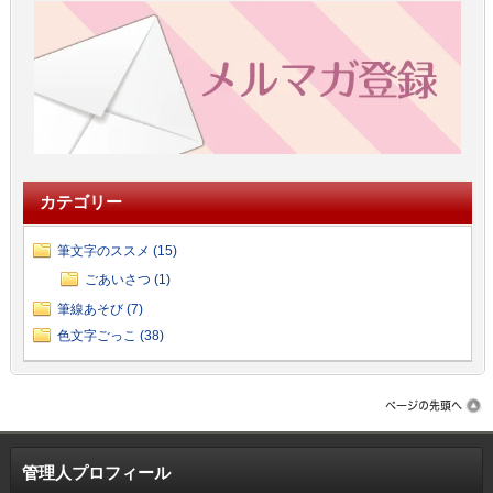
カテゴリー
筆文字のススメ (15)
ごあいさつ (1)
筆線あそび (7)
色文字ごっこ (38)
管理人プロフィール