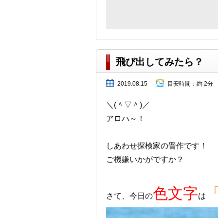
飛び出してみたら？
2019.08.15
目安時間：
約 2分
＼(＾▽＾)／
アロハ～！
しあわせ探検家の晋作です！
ご機嫌いかがですか？
色文字
さて、今日の
は