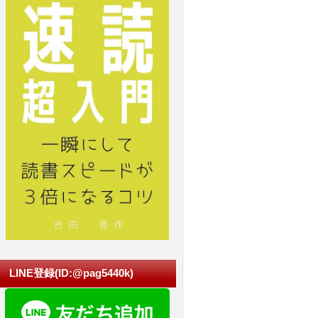
LINE登録(ID:@pag5440k)