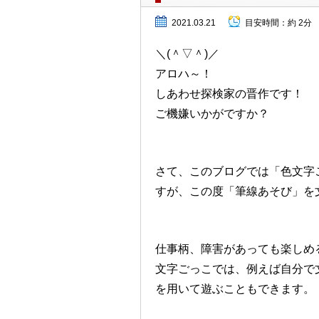
2021.03.21
目安時間：
約 2分
＼(＾▽＾)／
アロハ～！
しあわせ探検家の晋作です！
ご機嫌いかがですか？
さて、このブログでは「色文字
すが、この度「筆線あそび」を
仕事柄、障害があっても楽しめ
文字ごっこでは、例えば自分で
を用いて遊ぶこともできます。