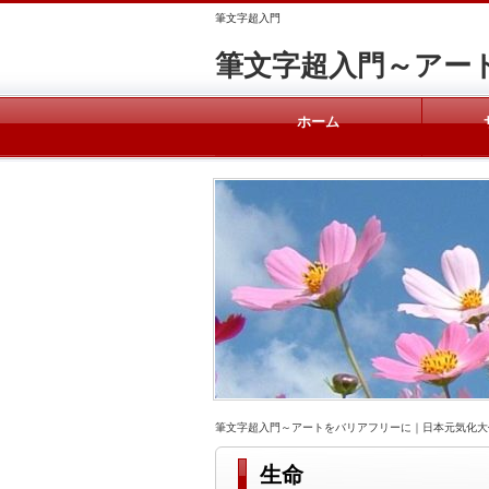
筆文字超入門
筆文字超入門～アー
ホーム
筆文字超入門～アートをバリアフリーに｜日本元気化大
生命